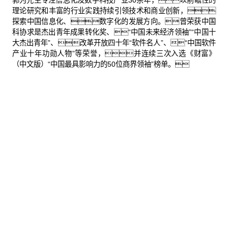
郭为先生专注信息化及数字科技产业30余年，以前瞻性的
理论研究和丰富的行业实践持续引领技术和商业创新，
探索中国信息化、数字化的发展方向。曾荣获中国
科协求是杰出青年成果转化奖、“中国未来经济领袖”“中国十
大杰出青年”、改革开放四十年“软件名人”、“中国软件
产业十年功勋人物”等荣誉，并连续三次入选《财富》
（中文版）“中国最具影响力的50位商界领袖”榜单。
股票代码：000034.SZ
HJC黄金城控股
HJC黄金城信息
HJC黄金城问学
HJC黄金城鲲泰
HJC黄金城云科
HJC黄金城商桥
山石网科
高科数聚
GoPomelo