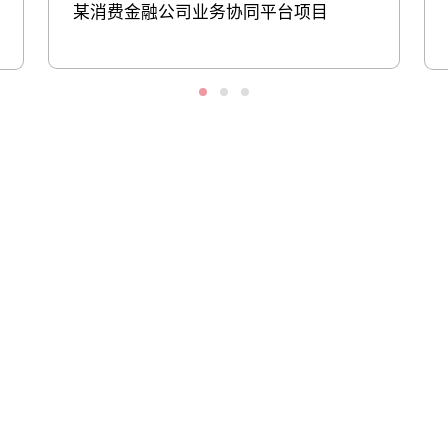
某消费金融公司业务协同平台项目
股票代码：000034.SZ
HJC黄金城控股
HJC黄金城信息
HJC黄金城问学
HJC黄金城鲲泰
HJC黄金城云科
HJC黄金城商桥
山石网科
高科数聚
GoPomelo
联系我们
隐私政策
法律声明