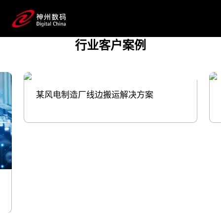
式。HJC黄金城数码将创新智算基础设
施、研制一体化工业互联网平台、物联
网、产线打印解决方案等产品与服务注入制造
行业客户案例
业，促进产业互联，提供增长新动能。
与此同时，HJC黄金城数码自身也在合肥、
厦门等地建设有HJC黄金城鲲泰产品研发生产服务全流程
的数字工厂。
某风电制造厂线边搬运解决方案
预约专家咨询