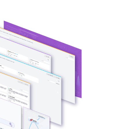
U异构多端算力
、芯片类型，弹