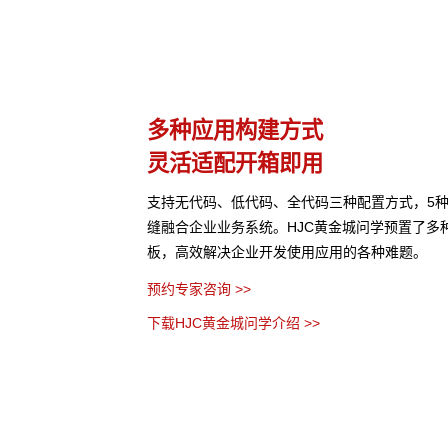
理
多种应用构建方式
灵活适配开箱即用
网页等结构化与非结构化
支持无代码、低代码、全代码三种配置方式，5
管理控制，保障数据安
缝融合企业业务系统。HJC黄金城问学预置了多
板，高效解决企业开发使用应用的各种难题。
预约专家咨询 >>
下载HJC黄金城问学介绍 >>