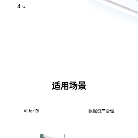
4
/
4
适用场景
智能标审
AI for BI