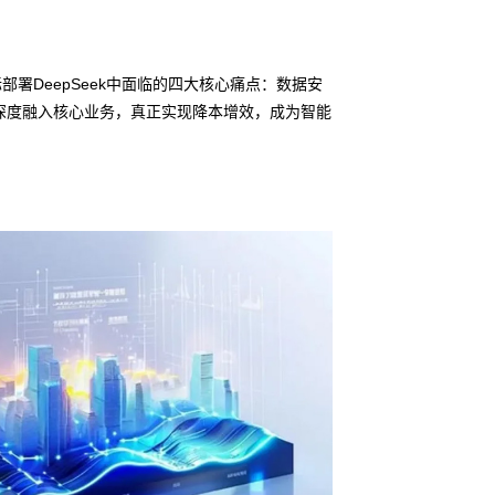
部署DeepSeek中面临的四大核心痛点：数据安
深度融入核心业务，真正实现降本增效，成为智能
信创适配
无缝对接多
• HJC黄金城鲲泰
• 全栈私有化部署
• 软硬件深度集成
• 覆盖行业场景的
预约专家咨询 >>
下载产品介绍 >>