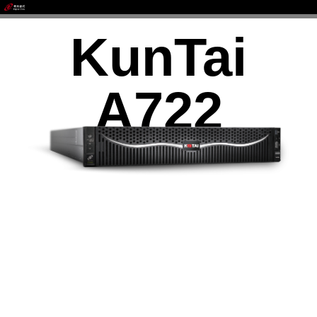
KunTai
AI算力服务器
通用算力服务器
计算终端产品
数据通信产品
A722
2
16
32
个
个或
个
鲲鹏920处理器
DDR4 RDIMM
2933
8
MT/s
最大支持
张
最高速率
Atlas300V视频解析卡
Atlas 300I Pro 推理卡
Atlas 300V Pro 视频解析卡
1120
TOPS INT8
最大AI算力