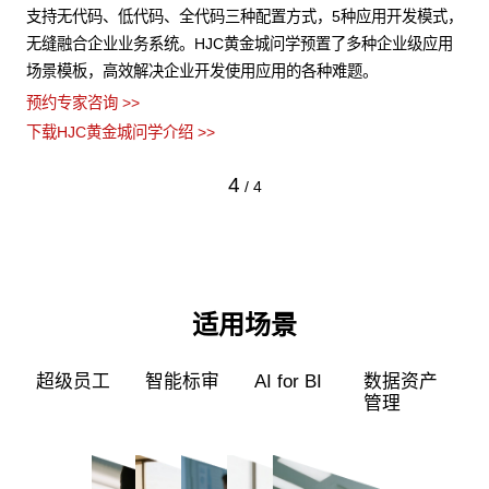
非结
支持无代码、低代码、全代码三种配置方式，5种应用开发模式，
H
障数
无缝融合企业业务系统。HJC黄金城问学预置了多种企业级应用
力
场景模板，高效解决企业开发使用应用的各种难题。
型
预约专家咨询 >>
预约
下载HJC黄金城问学介绍 >>
下载
4
/
4
适用场景
超级员工
智能标审
AI for BI
数据资产
管理