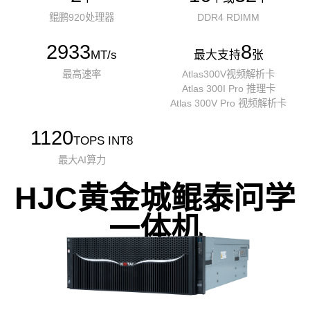
鲲鹏920处理器
DDR4 RDIMM
2933
8
MT/s
最大支持
张
最高速率
Atlas300V视频解析卡
Atlas 300I Pro 推理卡
Atlas 300V Pro 视频解析卡
1120
TOPS INT8
最大AI算力
HJC黄金城鲲泰问学
一体机