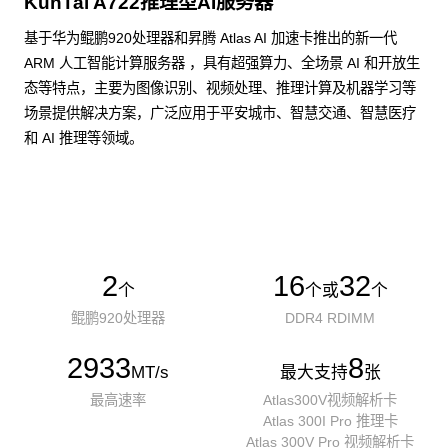
KunTai A722推理型AI服务器
基于华为鲲鹏920处理器和昇腾 Atlas AI 加速卡推出的新一代
ARM 人工智能计算服务器 ，具有超强算力、全场景 AI 和开放生
态等特点，主要为图像识别、视频处理、推理计算及机器学习等
场景提供解决方案，广泛应用于平安城市、智慧交通、智慧医疗
和 AI 推理等领域。
了解更多AI算力服务器
2
16
32
个
个或
个
鲲鹏920处理器
DDR4 RDIMM
2933
8
MT/s
最大支持
张
最高速率
Atlas300V视频解析卡
Atlas 300I Pro 推理卡
Atlas 300V Pro 视频解析卡