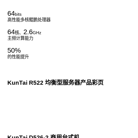
64
bits
高性能多核鲲鹏处理器
64
2.6
核、
GHz
主频计算能力
50
%
的性能提升
KunTai R522 均衡型服务器产品彩页
点击下载
KunTai D526-2 商用台式机