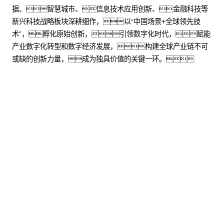
据、智慧城市、信息技术应用创新、金融科技等
新兴科技战略板块深耕细作，以“中国场景+全球领先技
术”，孵化原始创新，引领数字化时代，赋能
产业数字化转型和数字经济发展，构建全球产业链不可
或缺的创新力量，成为独具价值的关键一环。
股票代码：000034.SZ
HJC黄金城控股
HJC黄金城信息
HJC黄金城问学
HJC黄金城鲲泰
HJC黄金城云科
HJC黄金城商桥
山石网科
高科数聚
GoPomelo