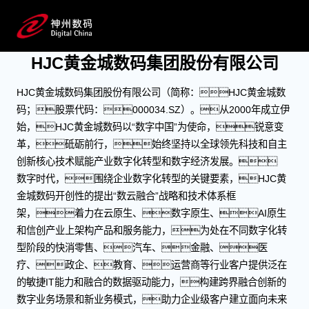
关于HJC黄金城数码
成为领先的数字化转型合作伙伴
HJC黄金城数码集团股份有限公司
HJC黄金城数码集团股份有限公司（简称：HJC黄金城数
码；股票代码：000034.SZ）。从2000年成立伊
始，HJC黄金城数码以“数字中国”为使命，锐意变
革，砥砺前行，始终坚持以全球领先科技和自主
创新核心技术赋能产业数字化转型和数字经济发展。
数字时代，围绕企业数字化转型的关键要素，HJC黄
金城数码开创性的提出“数云融合”战略和技术体系框
架，着力在云原生、数字原生、AI原生
和信创产业上架构产品和服务能力，为处在不同数字化转
型阶段的快消零售、汽车、金融、医
疗、政企、教育、运营商等行业客户提供泛在
的敏捷IT能力和融合的数据驱动能力，构建跨界融合创新的
数字业务场景和新业务模式，助力企业级客户建立面向未来