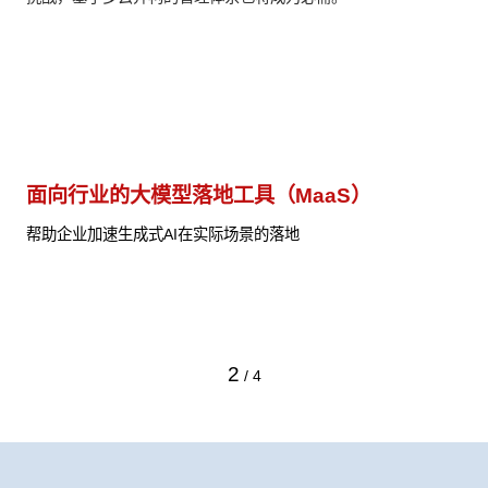
面向行业的大模型落地工具（MaaS）
行
付价
帮助企业加速生成式AI在实际场景的落地
以
帮
2
/
4