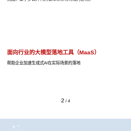
面向行业的大模型落地工具（MaaS）
行
付价
帮助企业加速生成式AI在实际场景的落地
以
帮
2
/
4