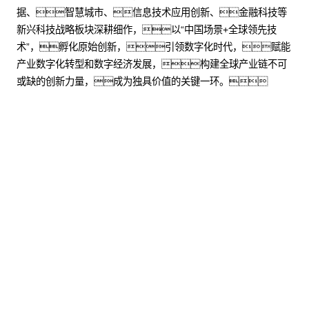
据、智慧城市、信息技术应用创新、金融科技等
新兴科技战略板块深耕细作，以“中国场景+全球领先技
术”，孵化原始创新，引领数字化时代，赋能
产业数字化转型和数字经济发展，构建全球产业链不可
或缺的创新力量，成为独具价值的关键一环。
股票代码：000034.SZ
HJC黄金城控股
HJC黄金城信息
HJC黄金城问学
HJC黄金城鲲泰
HJC黄金城云科
HJC黄金城商桥
山石网科
高科数聚
GoPomelo