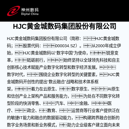
关于HJC黄金城数码
成为领先的数字化转型合作伙伴
HJC黄金城数码集团股份有限公司
HJC黄金城数码集团股份有限公司（简称：HJC黄金城数
码；股票代码：000034.SZ）。从2000年成立伊
始，HJC黄金城数码以“数字中国”为使命，锐意变
革，砥砺前行，始终坚持以全球领先科技和自主
创新核心技术赋能产业数字化转型和数字经济发展。
数字时代，围绕企业数字化转型的关键要素，HJC黄
金城数码开创性的提出“数云融合”战略和技术体系框
架，着力在云原生、数字原生、AI原生
和信创产业上架构产品和服务能力，为处在不同数字化转
型阶段的快消零售、汽车、金融、医
疗、政企、教育、运营商等行业客户提供泛在
的敏捷IT能力和融合的数据驱动能力，构建跨界融合创新的
数字业务场景和新业务模式，助力企业级客户建立面向未来